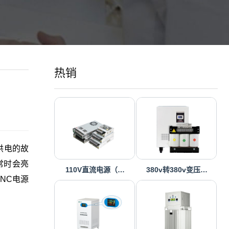
热销
供电的故
常时会亮
110V直流电源（…
380v转380v变压…
NC电源