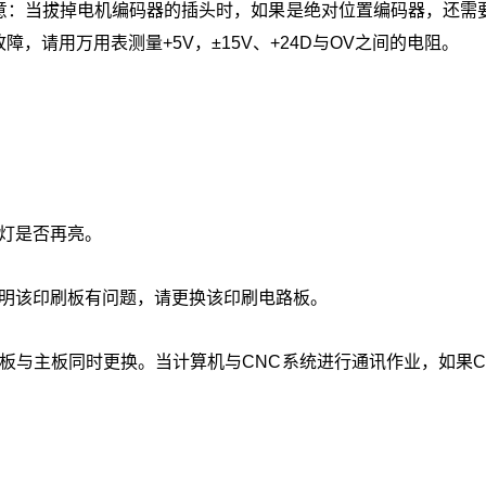
意：当拔掉电机编码器的插头时，如果是绝对位置编码器，还需
请用万用表测量+5V，±15V、+24D与OV之间的电阻。
警灯是否再亮。
证明该印刷板有问题，请更换该印刷电路板。
输出板与主板同时更换。当计算机与CNC系统进行通讯作业，如果C