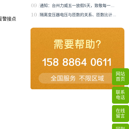
通知：台州力威五一放假5天，致敬每一…
隔离变压器电压与匝数的关系、匝数比计…
报警接点
网站
首页
联系
电话
在线
留言