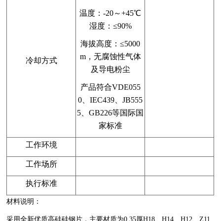
温度：-20～+45℃
湿度：≤90%
海拔高度：≤5000
m，无腐蚀性气体
冷却方式
及导电粉尘
产品符合VDE055
0、IEC439、JB555
5、GB226等国际国
家标准
工作环境
工作场所
执行标准
材料说明：
采用全新优质高硅硅钢片，主要材质为0.35厚H18、H14、H12、Z11