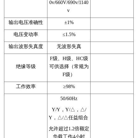
0v/660V/690v/1140
v
输出电压准确性
±1%
电压变动率
≤1.5%
输出波形失真度
无波形失真
F级、H级、HC级
绝缘等级
可供选择（常规为
F级）
工作效率
≥98%
50/60Hz
Y/Y，Y/△，△/
Y，△/△任益组合
允许超过1.2倍额定
负载工作4小时