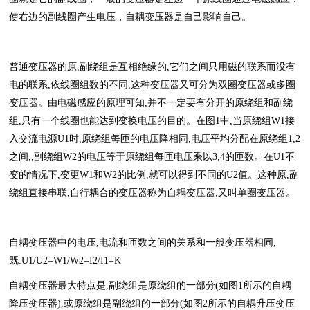
使右边的副线圈产生电压，自耦变压器是自己影响自己。
普通变压器的原,副绕组是互相绝缘的,它们之间只用磁的联系而没有
电的联系,依线圈组数的不同,这种变压器又可分为双圈变压器或多圈
变压器。由电磁感应的原理可知,并不一定要有分开的原绕组和副绕
组,只有一个线圈也能达到变换电压的目的。在图1中,当原绕组W1接
入交流电源U1时,原绕组每匝的电压降相同,电压平均分配在原绕组1,2
之间,,副绕组W2的电压等于原绕组每匝电压乘以3,4的匝数。在U1不
变的情况下,变更W1和W2的比例,就可以得到不同的U2值。这种原,副
绕组直接串联,自行耦合的变压器称为自耦变压器,又叫单圈变压器。
自耦变压器中的电压,电流和匝数之间的关系和一般变压器相同,
既:U1/U2=W1/W2=I2/I1=K
自耦变压器最大特点是,副绕组是原绕组的一部分(如图1所示的自耦
降压变压器),或原绕组是副绕组的一部分(如图2所示的自耦升压变压