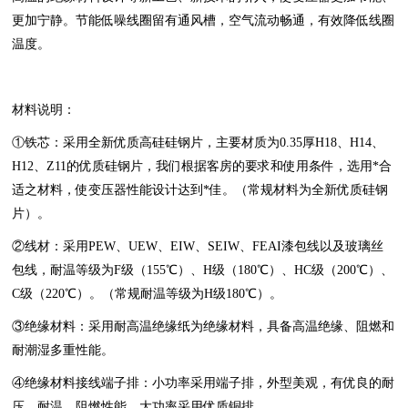
更加宁静。节能低噪线圈留有通风槽，空气流动畅通，有效降低线圈
温度。
材料说明：
①铁芯：采用全新优质高硅硅钢片，主要材质为0.35厚H18、H14、
H12、Z11的优质硅钢片，我们根据客房的要求和使用条件，选用*合
适之材料，使变压器性能设计达到*佳。（常规材料为全新优质硅钢
片）。
②线材：采用PEW、UEW、EIW、SEIW、FEAI漆包线以及玻璃丝
包线，耐温等级为F级（155℃）、H级（180℃）、HC级（200℃）、
C级（220℃）。（常规耐温等级为H级180℃）。
③绝缘材料：采用耐高温绝缘纸为绝缘材料，具备高温绝缘、阻燃和
耐潮湿多重性能。
④‍绝缘材料接线端子排：小功率采用端子排，外型美观，有优良的耐
压，耐温，阻燃性能。大功率采用优质铜排。