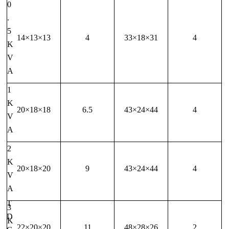
0
.
5
14×13×13
4
33×18×31
4
K
V
A
1
K
20×18×18
6.5
43×24×44
4
V
A
2
K
20×18×20
9
43×24×44
4
V
A
T
3
D
K
22×20×20
11
48×28×26
2