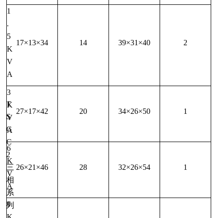
1
.
5
17×13×34
14
39×31×40
2
K
V
A
3
T
K
27×17×42
20
34×26×50
1
S
V
G
A
C
6
2
K
三
26×21×46
28
32×26×54
1
V
相
A
系
9
列
K