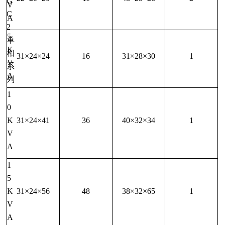
G
V
C
A
2
5
单
K
相
31×24×24
16
31×28×30
1
V
系
A
列
1
0
K
31×24×41
36
40×32×34
1
V
A
1
5
K
31×24×56
48
38×32×65
1
V
A