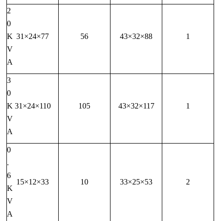
2
0
K
31×24×77
56
43×32×88
1
V
A
3
0
K
31×24×110
105
43×32×117
1
V
A
0
.
6
15×12×33
10
33×25×53
2
K
V
A