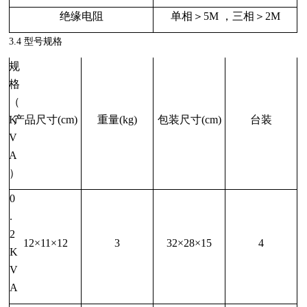
绝缘电阻
单相＞5M ，三相＞2M
3.4 型号规格
规
格
（
K
产品尺寸(cm)
重量(kg)
包装尺寸(cm)
台装
V
A
）
0
.
2
12×11×12
3
32×28×15
4
K
V
A