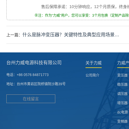
售后保障承诺：10分钟响应，12个月质保，终
®
注：作为“力威”用户，您可以享受：3个月包换（定制产品
什么是脉冲变压器？关键特性‌及典型应用场景‌…
上一篇：
台州力威电源科技有限公司
关于力威
力威
电话：
+86 0576 84871773
公司简介
变压器
地址：
台州市黄岩区院桥镇院沙路39号
稳压器
调压器
在线留言
增压器
dc电源
变频器