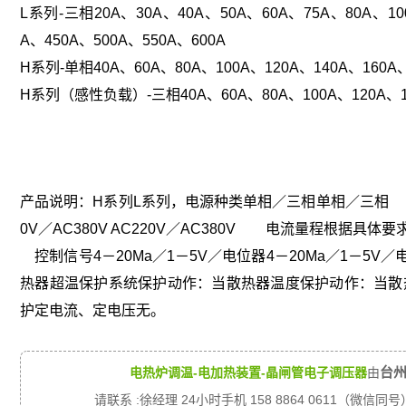
L系列-三相20A、30A、40A、50A、60A、75A、80A、100
A、450A、500A、550A、600A
H系列-单相40A、60A、80A、100A、120A、140A、160A、
H系列（感性负载）-三相40A、60A、80A、100A、120A、140
产品说明：H系列L系列，电源种类单相／三相单相／三相
0V／AC380V AC220V／AC380V 电流量程
控制信号4－20Ma／1－5V／电位器4－20Ma／1
热器超温保护系统保护动作：当散热器温度保护动作：当散
护定电流、定电压无。
台
电热炉调温-电加热装置-晶闸管电子调压器
由
请联系 :徐经理 24小时手机 158 8864 0611（微信同号