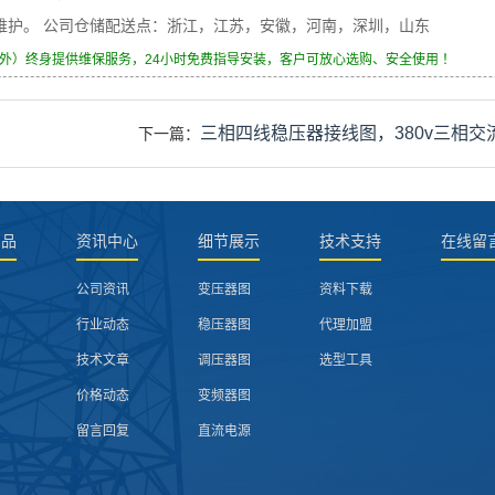
身维护。 公司仓储配送点：浙江，江苏，安徽，河南，深圳，山东
除外）终身提供维保服务，24小时免费指导安装，客户可放心选购、安全使用 ！
三相四线稳压器接线图，380v三相交
下一篇：
产品
资讯中心
细节展示
技术支持
在线留
公司资讯
变压器图
资料下载
行业动态
稳压器图
代理加盟
技术文章
调压器图
选型工具
价格动态
变频器图
留言回复
直流电源