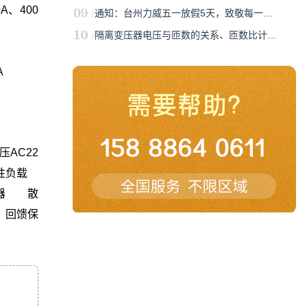
A、400
通知：台州力威五一放假5天，致敬每一…
隔离变压器电压与匝数的关系、匝数比计…
A
AC22
阻性负载
断器 散
 回馈保