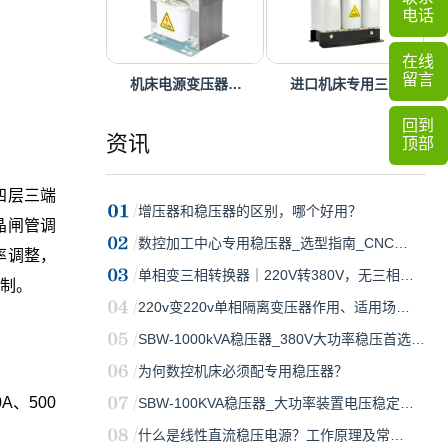
电话
在线
留言
机床电源变压器…
进口机床专用三…
回到
资讯
顶部
四层三端
增压器和稳压器的区别，哪个好用？
晶闸管调
数控加工中心专用稳压器_选型指南_CNC…
率调整，
单相变三相转换器｜220V转380V，无三相…
控制。
220v变220v单相隔离变压器作用、适用场…
SBW-1000kVA稳压器_380V大功率稳压首选…
为何数控机床必须配专用稳压器？
0A、500
SBW-100KVA稳压器_大功率装置电压稳定…
什么是线性直流稳压电源？工作原理及常…