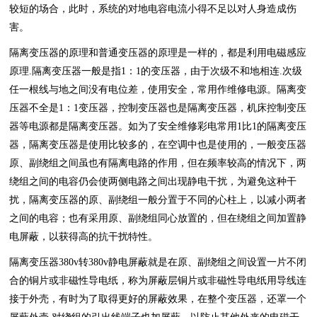
较短的场合，此时，系统的对地电容电流小得不足以对人身造成伤
害。
隔离变压器的原理和普通变压器的原理是一样的，都是利用电磁感应
原理.隔离变压器一般是指1：1的变压器，由于次级不和地相连.次级
任一根线与地之间没有电位差，使用安全，常用作维修电源。隔离变
压器不全是1：1变压器，控制变压器也是隔离变压器，机床控制变压
器等电源都是隔离变压器。如为了安全维修彩电常用1比1的隔离变压
器，隔离变压器是使用比较多的，在空调中也是使用的，一般变压器
原、副绕组之间虽也有隔离电路的作用，但在频率较高的情况下，两
绕组之间的电容仍会使两侧电路之间出现静电干扰，为避免这种干
扰，隔离变压器的原、副绕组一般分置于不同的心柱上，以减小两者
之间的电容；也有采用原、副绕组同心放置的，但在绕组之间加置静
电屏蔽，以获得高的抗干扰特性。
隔离变压器380v转380v静电屏蔽就是在原、副绕组之间设置一片不闭
合的铜片或非磁性导电纸，称为屏蔽层铜片或非磁性导电纸用导线连
接于外壳，有时为了取得更好的屏蔽效果，在整个变压器，还罩一个