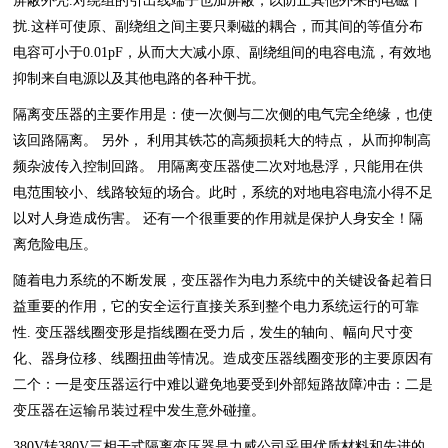
屏蔽外壳.对绕组的引出线端子也加屏蔽，以防止其他外来的电磁干
扰.这样可使原、副绕组之间主要只剩磁的耦合，而其间的等值分布
电容可小于0.01pF，从而大大减小原、副绕组间的电容电流，有效地
抑制来自电源以及其他电路的各种干扰。
隔离变压器的主要作用是：使一次侧与二次侧的电气完全绝缘，也使
该回路隔离。 另外， 利用其铁芯的高频损耗大的特点， 从而抑制高
频杂波传入控制回路。 用隔离变压器使二次对地悬浮，只能用在供
电范围较小、线路较短的场合。此时，系统的对地电容电流小得不足
以对人身造成伤害。 还有一个很重要的作用就是保护人身安全！隔
离危险电压。
随着电力系统的不断发展，变压器作为电力系统中的关键设备起着日
益重要的作用，它的安全运行直接关系到整个电力系统运行的可靠
性. 变压器线圈变形是指线圈在受力后，发生的轴向、幅向尺寸变
化、器身位移、线圈扭曲等情况。造成变压器线圈变形的主要原因有
二个：一是变压器运行中难以避免地要受到外部短路故障冲击：二是
变压器在运输吊装过程中发生意外碰撞。
380V转380V三相干式隔离变压器是力威公司采用优质材料和先进的