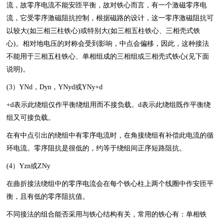
流，故零序电流不能安匝平衡，故对铁心而言，有一个激磁零序电
流，它受零序激磁阻抗控制，根据磁路的设计，这一零序激磁阻抗可
以较大(如三相三柱铁心)或特别大(如三相五柱铁心、三相壳式铁
心)。相对地电压的对称会受到影响，中点会偏移，因此，这种接法
不能用于三相五柱铁心、单相组成的三相组或三相壳式铁心(见下面
说明)。
(3）YNd，Dyn，YNyd或YNy+d
+d表示此绕组仅作平衡绕组用而不接负载。d表示此绕组既作平衡绕
组又可接负载。
在有中点引出的绕组中有零序电流时，在角接绕组有补偿此电流的循
环电流。零序阻抗是很低的，约等于绕组间正序短路阻抗。
(4）Yzn或ZNy
在曲折接法绕组中的零序电流会在每个铁心柱上两个线圈中作安匝平
衡，且有低的零序阻抗值。
不同接法的组合能否采用与铁心结构有关，常用的铁心有：单相铁