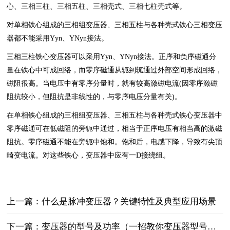
心、三相三柱、三相五柱、三相壳式、三相七柱壳式等。
对单相铁心组成的三相组变压器、三相五柱与各种壳式铁心三相变压
器都不能采用Yyn、YNyn接法。
三相三柱铁心变压器可以采用Yyn、YNyn接法。正序和负序磁通分
量在铁心中可成回络，而零序磁通从轭到轭通过外部空间形成回络，
磁阻很高。当电压中有零序分量时，就有较高激磁电流(因零序激磁
阻抗较小，但阻抗是非线性的，与零序电压分量有关)。
在单相铁心组成的三相组变压器、三相五柱与各种壳式铁心变压器中
零序磁通可在低磁阻的旁轭中通过，相当于正序电压有相当高的激磁
阻抗。零序磁通不能在旁轭中饱和。饱和后，电感下降，导致有尖顶
畸变电流。对这些铁心，变压器中应有一D接绕组。
上一篇：什么是脉冲变压器？关键特性‌及典型应用场景‌
下一篇：变压器的型号及功率（一招教你变压器型号怎么看）