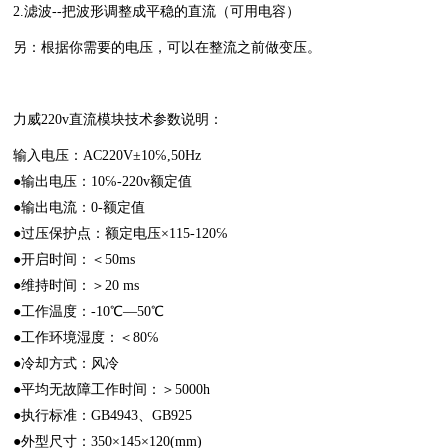
2.滤波--把波形调整成平稳的直流（可用电容）
另：根据你需要的电压，可以在整流之前做变压。
力威220v直流模块技术参数说明：
输入电压：AC220V±10℅,50Hz
●输出电压：10℅-220v额定值
●输出电流：0-额定值
●过压保护点：额定电压×115-120℅
●开启时间：＜50ms
●维持时间：＞20 ms
●工作温度：-10℃—50℃
●工作环境湿度：＜80℅
●冷却方式：风冷
●平均无故障工作时间：＞5000h
●执行标准：GB4943、GB925
●外型尺寸：350×145×120(mm)