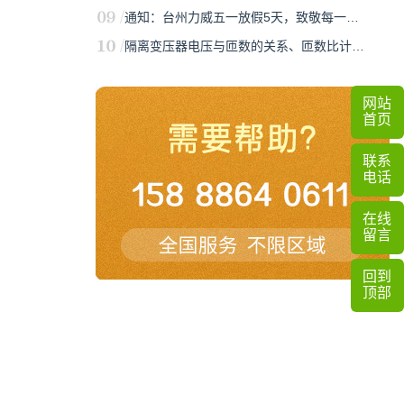
通知：台州力威五一放假5天，致敬每一…
隔离变压器电压与匝数的关系、匝数比计…
网站
首页
联系
电话
在线
留言
回到
顶部