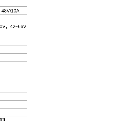
，48V/10A
0V，42~66V
mm