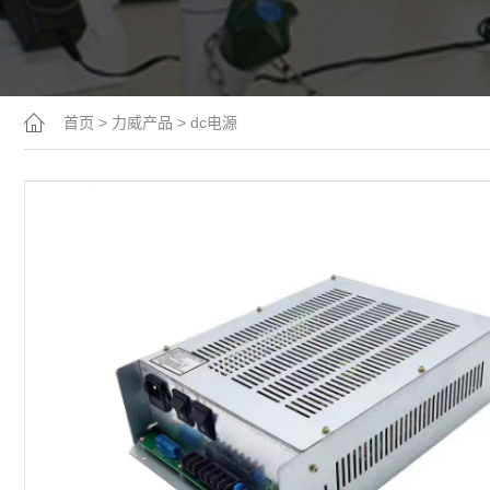
首页
>
力威产品
>
dc电源