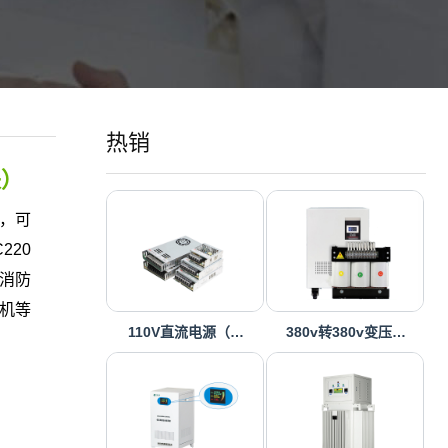
热销
块）
器，可
220
配消防
机等
110V直流电源（…
380v转380v变压…