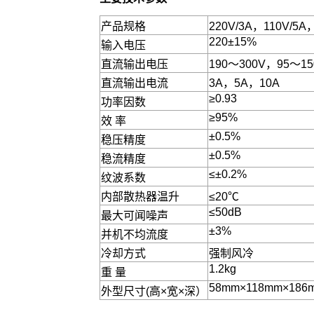
产品规格
220V/3A，110V/5A
220±15%
输入电压
直流输出电压
190～300V，95～15
直流输出电流
3A，5A，10A
≥0.93
功率因数
≥95%
效 率
±0.5%
稳压精度
±0.5%
稳流精度
≤±0.2%
纹波系数
内部散热器温升
≤20℃
≤50dB
最大可闻噪声
±3%
并机不均流度
冷却方式
强制风冷
1.2kg
重 量
58mm×118mm×186
外型尺寸(高×宽×深）