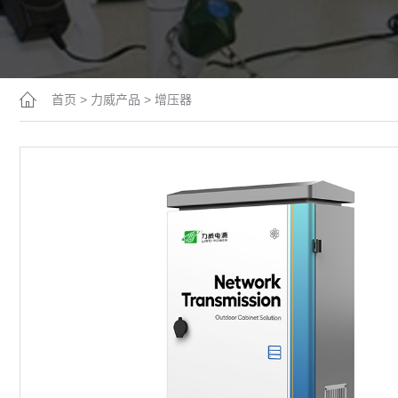
首页
>
力威产品
>
增压器