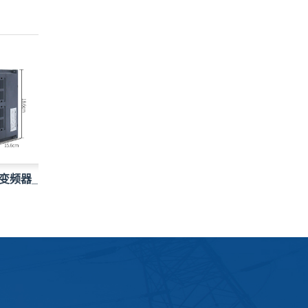
频器_电机调
220V全自动稳压器_TND家用单相
交流…