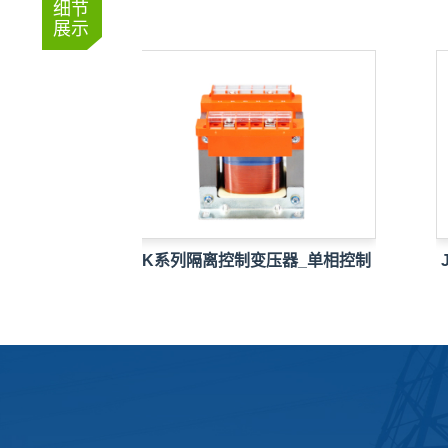
细节
展示
线路
BK系列隔离控制变压器_单相控制
JB
隔…