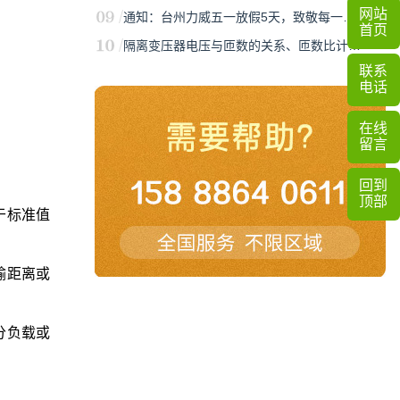
网站
通知：台州力威五一放假5天，致敬每一…
首页
隔离变压器电压与匝数的关系、匝数比计…
联系
电话
在线
留言
回到
顶部
于标准值
输距离或
分负载或