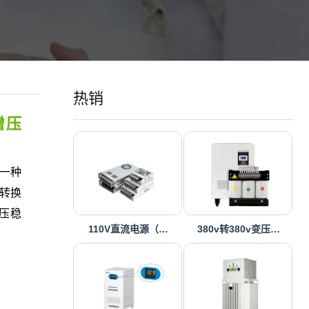
热销
增压
一种
转换
压稳
110V直流电源（…
380v转380v变压…