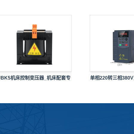
K5机床控制变压器_机床配套专
单相220转三相380V变
用…
速…